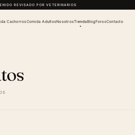
TENIDO REVISADO POR VETERINARIOS
da Cachorros
Comida Adultos
Nosotros
Tienda
Blog
Foros
Contacto
tos
IOS