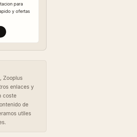
tacion para
rapido y ofertas
, Zooplus
tros enlaces y
n coste
contenido de
ramos utiles
es.