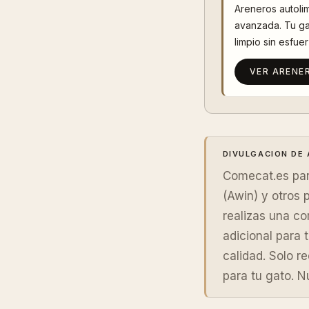
Areneros autoli
avanzada. Tu ga
limpio sin esfuer
VER ARENE
DIVULGACION DE 
Comecat.es par
(Awin) y otros 
realizas una c
adicional para 
calidad. Solo 
para tu gato. N