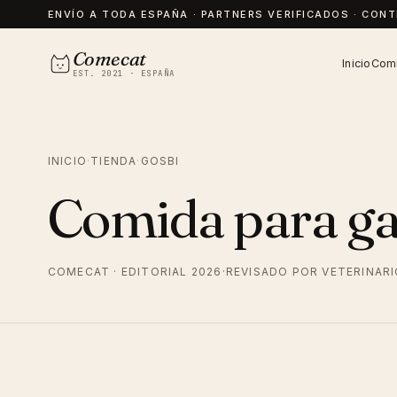
ENVÍO A TODA ESPAÑA · PARTNERS VERIFICADOS · CON
Comecat
Inicio
Comi
EST. 2021 · ESPAÑA
INICIO
·
TIENDA
·
GOSBI
Comida para ga
COMECAT · EDITORIAL 2026
·
REVISADO POR VETERINAR