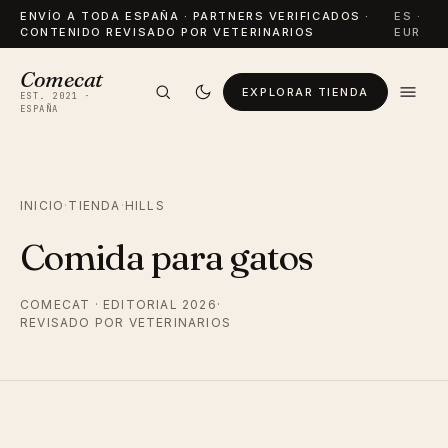
ENVÍO A TODA ESPAÑA · PARTNERS VERIFICADOS ·
ES ·
CONTENIDO REVISADO POR VETERINARIOS
EUR
Comecat
EXPLORAR TIENDA
EST. 2021 ·
ESPAÑA
INICIO
·
TIENDA
·
HILLS
Comida para gatos
COMECAT · EDITORIAL 2026
·
REVISADO POR VETERINARIOS