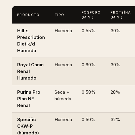
FÓSFORO
PROTEÍNA
PRODUCTO
TIPO
(M.S.)
(M.S.)
Hill's
Húmeda
0.55%
30%
Prescription
Diet k/d
Húmeda
Royal Canin
Húmeda
0.60%
30%
Renal
Húmedo
Purina Pro
Seca +
0.58%
28%
Plan NF
húmeda
Renal
Specific
Húmeda
0.50%
32%
CKW-P
(húmedo)