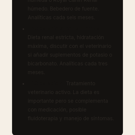
húmeda o Royal Canin Renal
húmedo. Bebedero de fuente.
Analíticas cada seis meses.
ERC estadio 3, con síntomas:
Dieta renal estricta, hidratación
máxima, discutir con el veterinario
si añadir suplementos de potasio o
bicarbonato. Analíticas cada tres
meses.
ERC estadio 4:
Tratamiento
veterinario activo. La dieta es
importante pero se complementa
con medicación, posible
fluidoterapia y manejo de síntomas.