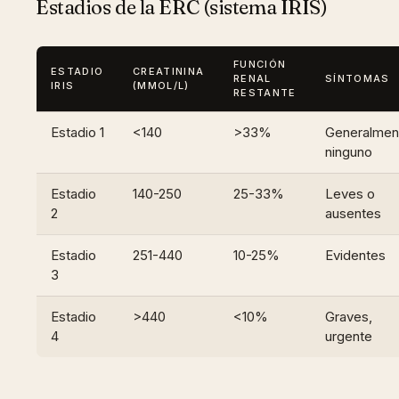
Estadios de la ERC (sistema IRIS)
FUNCIÓN
ESTADIO
CREATININA
RENAL
SÍNTOMAS
IRIS
(ΜMOL/L)
RESTANTE
Estadio 1
<140
>33%
Generalmen
ninguno
Estadio
140-250
25-33%
Leves o
2
ausentes
Estadio
251-440
10-25%
Evidentes
3
Estadio
>440
<10%
Graves,
4
urgente