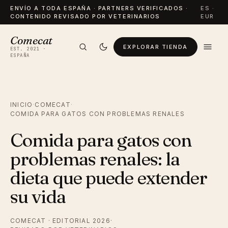
ENVÍO A TODA ESPAÑA · PARTNERS VERIFICADOS ·
ES ·
CONTENIDO REVISADO POR VETERINARIOS
EUR
Comecat
EXPLORAR TIENDA
EST. 2021 ·
ESPAÑA
INICIO
·
COMECAT
·
COMIDA PARA GATOS CON PROBLEMAS RENALES
Comida para gatos con
problemas renales: la
dieta que puede extender
su vida
COMECAT · EDITORIAL 2026
·