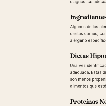
diagnóstico adecu
Ingrediente
Algunos de los alé
ciertas carnes, com
alérgeno específic
Dietas Hipo
Una vez identifica
adecuada. Estas di
son menos propens
alimentos que estén
Proteínas N