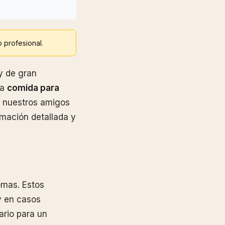
o profesional.
y de gran
la
comida para
e nuestros amigos
rmación detallada y
tomas. Estos
y en casos
nario para un