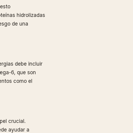
uesto
oteínas hidrolizadas
esgo de una
rgias debe incluir
mega-6, que son
entos como el
el crucial.
ede ayudar a