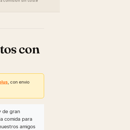
na comision sin coste
tos con
plus
, con envio
y de gran
la comida para
 nuestros amigos