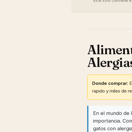
Este sitio contiene 
Aliment
Alergia
Donde comprar:
E
rapido y miles de r
En el mundo de l
importancia. Com
gatos con alergi