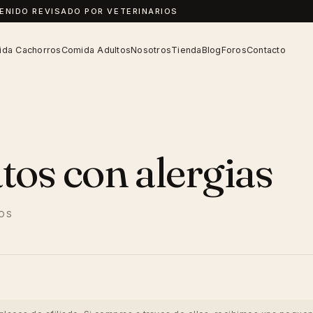
TENIDO REVISADO POR VETERINARIOS
da Cachorros
Comida Adultos
Nosotros
Tienda
Blog
Foros
Contacto
os con alergias
IOS