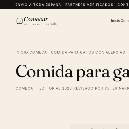
ENVÍO A TODA ESPAÑA · PARTNERS VERIFICADOS · CON
Comecat
Inicio
Comi
EST. 2021 · ESPAÑA
INICIO
·
COMECAT
·
COMIDA PARA GATOS CON ALERGIAS
Comida para gat
COMECAT · EDITORIAL 2026
·
REVISADO POR VETERINAR