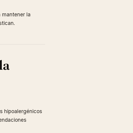
 mantener la
stican.
la
os hipoalergénicos
mendaciones