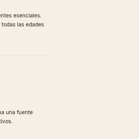
entes esenciales.
 todas las edades
na una fuente
ivos.