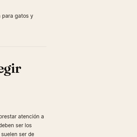
a para gatos y
egir
prestar atención a
deben ser los
 suelen ser de