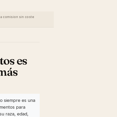
na comision sin coste
tos es
 más
no siempre es una
limentos para
 su raza, edad,