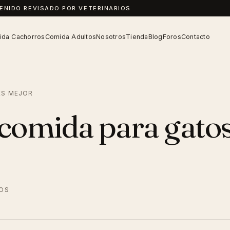
TENIDO REVISADO POR VETERINARIOS
da Cachorros
Comida Adultos
Nosotros
Tienda
Blog
Foros
Contacto
ES MEJOR
comida para gato
IOS