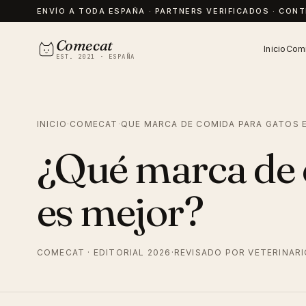
ENVÍO A TODA ESPAÑA · PARTNERS VERIFICADOS · CON
Comecat
Inicio
Comi
EST. 2021 · ESPAÑA
INICIO
·
COMECAT
·
QUE MARCA DE COMIDA PARA GATOS 
¿Qué marca de 
es mejor?
COMECAT · EDITORIAL 2026
·
REVISADO POR VETERINAR