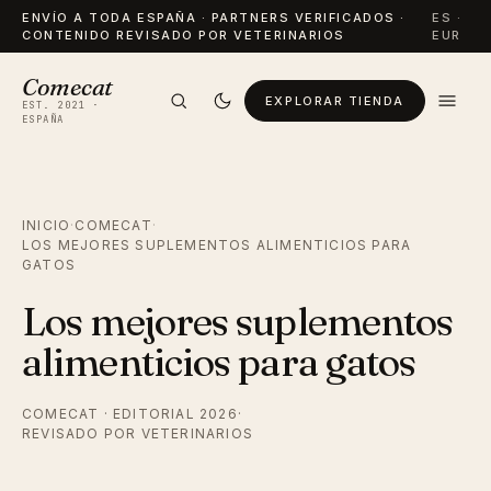
ENVÍO A TODA ESPAÑA · PARTNERS VERIFICADOS ·
ES ·
CONTENIDO REVISADO POR VETERINARIOS
EUR
Comecat
EXPLORAR TIENDA
EST. 2021 ·
ESPAÑA
INICIO
·
COMECAT
·
LOS MEJORES SUPLEMENTOS ALIMENTICIOS PARA
GATOS
Los mejores suplementos
alimenticios para gatos
COMECAT · EDITORIAL 2026
·
REVISADO POR VETERINARIOS