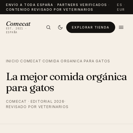
ENVÍO A TODA ESPAÑA · PARTNERS VERIFICADOS ·
ES ·
CONTENIDO REVISADO POR VETERINARIOS
EUR
Comecat
EXPLORAR TIENDA
EST. 2021 ·
ESPAÑA
INICIO
·
COMECAT
·
COMIDA ORGANICA PARA GATOS
La mejor comida orgánica
para gatos
COMECAT · EDITORIAL 2026
·
REVISADO POR VETERINARIOS