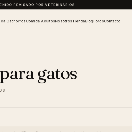
TENIDO REVISADO POR VETERINARIOS
da Cachorros
Comida Adultos
Nosotros
Tienda
Blog
Foros
Contacto
para gatos
IOS