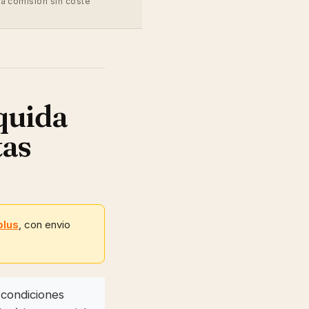
na comision sin coste
quida
tas
plus
, con envio
 condiciones