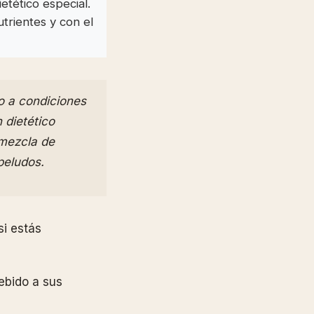
tético especial.
trientes y con el
o a condiciones
 dietético
 mezcla de
peludos.
i estás
ebido a sus