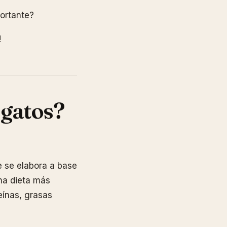
portante?
!
 gatos?
e se elabora a base
una dieta más
teínas, grasas