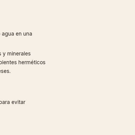
 o agua en una
s y minerales
ipientes herméticos
eses.
para evitar