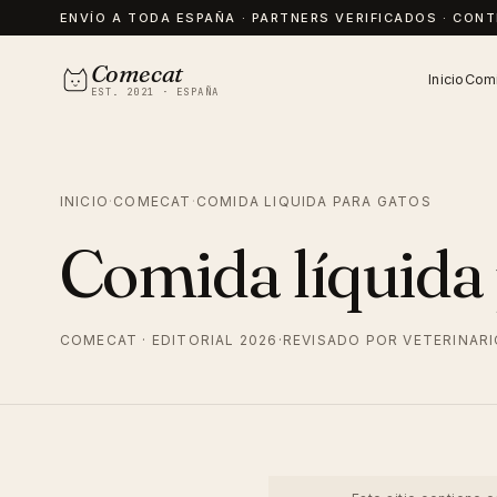
ENVÍO A TODA ESPAÑA · PARTNERS VERIFICADOS · CON
Comecat
Inicio
Comi
EST. 2021 · ESPAÑA
INICIO
·
COMECAT
·
COMIDA LIQUIDA PARA GATOS
Comida líquida 
COMECAT · EDITORIAL 2026
·
REVISADO POR VETERINAR