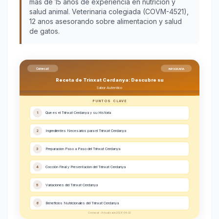
más de 15 años de experiencia en nutrición y
salud animal. Veterinaria colegiada (COVM-4521),
12 anos asesorando sobre alimentacion y salud
de gatos.
Comecat
INFOGRAFIA
Receta de Trinxat Cerdanya: Descubre su
Sabor Autentico
PUNTOS CLAVE
1
Que es el Trinxat Cerdanya y su Historia
2
Ingredientes Necesarios para el Trinxat Cerdanya
3
Preparacion Paso a Paso del Trinxat Cerdanya
4
Cocción Final y Presentacion del Trinxat Cerdanya
5
Variaciones del Trinxat Cerdanya
6
Beneficios Nutricionales del Trinxat Cerdanya
Comecat - Actualizado 2026-04-02