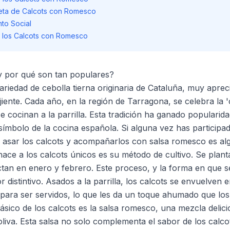
ceta de Calcots con Romesco
to Social
 los Calcots con Romesco
y por qué son tan populares?
ariedad de cebolla tierna originaria de Cataluña, muy apre
jiente. Cada año, en la región de Tarragona, se celebra la 
 cocinan a la parrilla. Esta tradición ha ganado popularid
símbolo de la cocina española. Si alguna vez has participa
de asar los calcots y acompañarlos con salsa romesco es al
hace a los calcots únicos es su método de cultivo. Se plan
ctan en enero y febrero. Este proceso, y la forma en que s
 distintivo. Asados a la parrilla, los calcots se envuelven 
 para ser servidos, lo que les da un toque ahumado que los h
sico de los calcots es la salsa romesco, una mezcla delici
oliva. Esta salsa no solo complementa el sabor de los calco