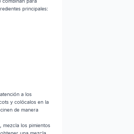
se combinan para
redientes principales:
atención a los
cots y colócalos en la
cocinen de manera
, mezcla los pimientos
ta obtener una mezcla