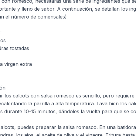
 con romesco, necesitarás una serie de ingredientes que 
rtante y lleno de sabor. A continuación, se detallan los ing
gún el número de comensales)
:
dos
ras tostadas
va virgen extra
o
ión
r los calcots con salsa romesco es sencillo, pero requiere 
calentando la parrilla a alta temperatura. Lava bien los cal
cots durante 10-15 minutos, dándoles la vuelta para que se 
calcots, puedes preparar la salsa romesco. En una batidora
ndras, los ajos, el aceite de oliva y el vinagre. Tritura has