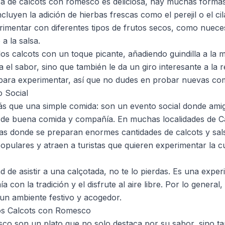
sica de calcots con romesco es deliciosa, hay muchas formas
cluyen la adición de hierbas frescas como el perejil o el cila
mentar con diferentes tipos de frutos secos, como nueces
 a la salsa.
los calcots con un toque picante, añadiendo guindilla a la
ca el sabor, sino que también le da un giro interesante a la
 para experimentar, así que no dudes en probar nuevas co
 Social
s que una simple comida: son un evento social donde amigo
r de buena comida y compañía. En muchas localidades de C
as donde se preparan enormes cantidades de calcots y sal
pulares y atraen a turistas que quieren experimentar la c
ad de asistir a una calçotada, no te lo pierdas. Es una expe
 con la tradición y el disfrute al aire libre. Por lo genera
 un ambiente festivo y acogedor.
os Calcots con Romesco
co son un plato que no solo destaca por su sabor, sino ta