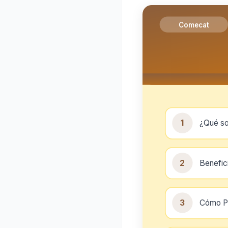
Comecat
1
¿Qué so
2
Benefic
3
Cómo Pr