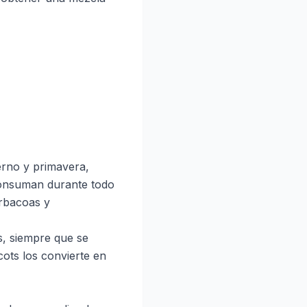
erno y primavera,
consuman durante todo
arbacoas y
s, siempre que se
lcots los convierte en