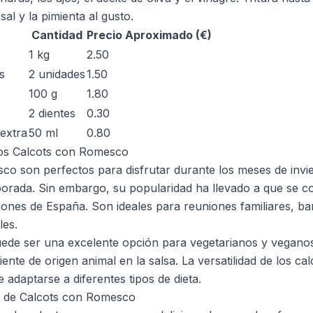
al y la pimienta al gusto.
Cantidad
Precio Aproximado (€)
1 kg
2.50
s
2 unidades
1.50
100 g
1.80
2 dientes
0.30
 extra
50 ml
0.80
los Calcots con Romesco
co son perfectos para disfrutar durante los meses de invi
orada. Sin embargo, su popularidad ha llevado a que se 
ones de España. Son ideales para reuniones familiares, b
les.
uede ser una excelente opción para vegetarianos y vegano
iente de origen animal en la salsa. La versatilidad de los ca
adaptarse a diferentes tipos de dieta.
ta de Calcots con Romesco