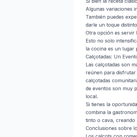
Si bien la receta clá
Algunas variaciones in
También puedes experi
darle un toque distinto
Otra opción es servir 
Esto no solo intensifi
la cocina es un lugar
Calçotadas: Un Evento
Las calçotadas son má
reúnen para disfruta
calçotadas comunitari
de eventos son muy po
local.
Si tienes la oportunid
combina la gastronomía
tinto o cava, creando
Conclusiones sobre l
Los calcots con romes