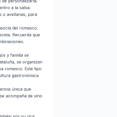
 de personalizarla.
ntro a la salsa.
 o avellanas, para
 mezcla del romesco.
 receta. Recuerda que
mbinaciones.
s y familia se
ataluña, se organizan
sa romesco. Este tipo
ultura gastronómica
riencia única que
l, se acompaña de vino
mbién por su rica