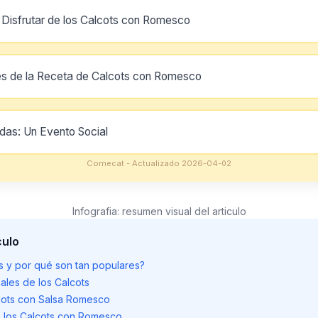
Disfrutar de los Calcots con Romesco
es de la Receta de Calcots con Romesco
das: Un Evento Social
Comecat - Actualizado 2026-04-02
Infografia: resumen visual del articulo
culo
s y por qué son tan populares?
nales de los Calcots
ots con Salsa Romesco
e los Calcots con Romesco