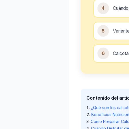
4
Cuándo 
5
Variant
6
Calçota
Contenido del arti
¿Qué son los calcot
Beneficios Nutricio
Cómo Preparar Calc
Cuándo Disfrutar d