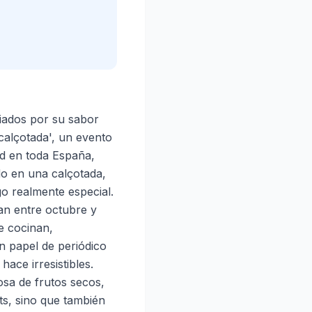
ciados por su sabor
'calçotada', un evento
ad en toda España,
do en una calçotada,
go realmente especial.
tan entre octubre y
e cocinan,
en papel de periódico
ace irresistibles.
osa de frutos secos,
ts, sino que también