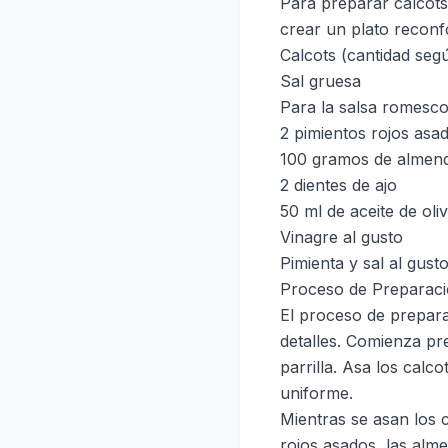
Para preparar calcots
crear un plato reconfo
Calcots (cantidad se
Sal gruesa
Para la salsa romesco
2 pimientos rojos asa
100 gramos de almend
2 dientes de ajo
50 ml de aceite de oli
Vinagre al gusto
Pimienta y sal al gust
Proceso de Preparac
El proceso de prepara
detalles. Comienza pre
parrilla. Asa los cal
uniforme.
Mientras se asan los 
rojos asados, las alme