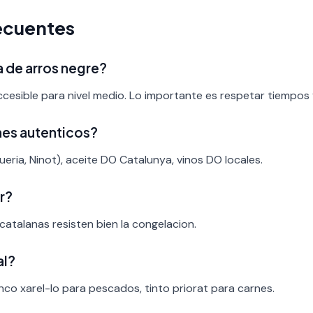
ecuentes
ta de arros negre?
ccesible para nivel medio. Lo importante es respetar tiempos
nes autenticos?
eria, Ninot), aceite DO Catalunya, vinos DO locales.
r?
catalanas resisten bien la congelacion.
al?
nco xarel-lo para pescados, tinto priorat para carnes.