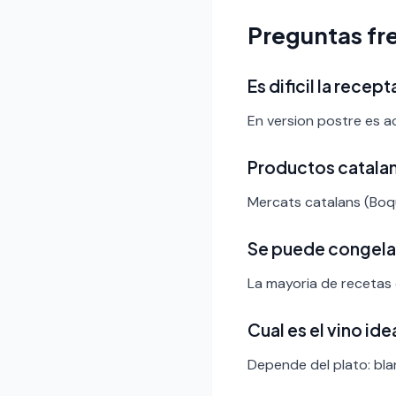
Preguntas fr
Es dificil la recep
En version postre es a
Productos catala
Mercats catalans (Boqu
Se puede congela
La mayoria de recetas 
Cual es el vino ide
Depende del plato: bla