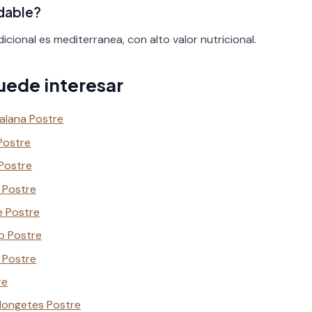
udable?
icional es mediterranea, con alto valor nutricional.
uede interesar
alana Postre
Postre
Postre
 Postre
e Postre
p Postre
 Postre
re
Mongetes Postre