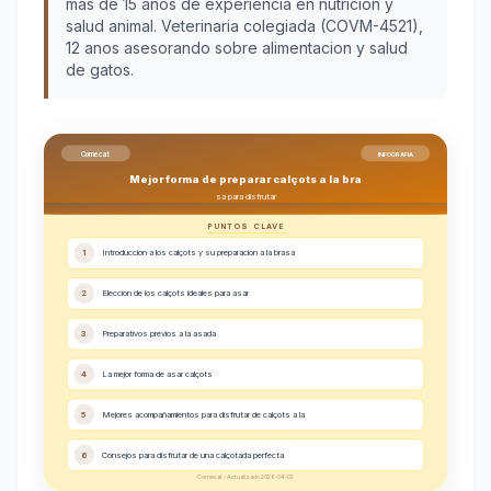
más de 15 años de experiencia en nutrición y
salud animal. Veterinaria colegiada (COVM-4521),
12 anos asesorando sobre alimentacion y salud
de gatos.
Comecat
INFOGRAFIA
Mejor forma de preparar calçots a la bra
sa para disfrutar
PUNTOS CLAVE
1
Introduccion a los calçots y su preparacion a la brasa
2
Eleccion de los calçots ideales para asar
3
Preparativos previos a la asada
4
La mejor forma de asar calçots
5
Mejores acompañamientos para disfrutar de calçots a la
6
Consejos para disfrutar de una calçotada perfecta
Comecat - Actualizado 2026-04-02