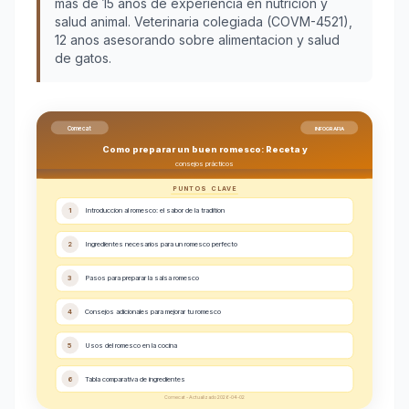
más de 15 años de experiencia en nutrición y
salud animal. Veterinaria colegiada (COVM-4521),
12 anos asesorando sobre alimentacion y salud
de gatos.
Comecat
INFOGRAFIA
Como preparar un buen romesco: Receta y
consejos prácticos
PUNTOS CLAVE
1
Introduccion al romesco: el sabor de la tradition
2
Ingredientes necesarios para un romesco perfecto
3
Pasos para preparar la salsa romesco
4
Consejos adicionales para mejorar tu romesco
5
Usos del romesco en la cocina
6
Tabla comparativa de ingredientes
Comecat - Actualizado 2026-04-02