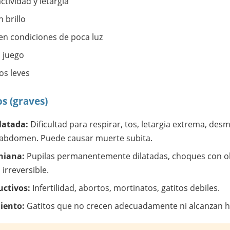
ctividad y letargia
 brillo
 en condiciones de poca luz
l juego
os leves
s (graves)
latada:
Dificultad para respirar, tos, letargia extrema, de
 abdomen. Puede causar muerte subita.
niana:
Pupilas permanentemente dilatadas, choques con ob
irreversible.
ctivos:
Infertilidad, abortos, mortinatos, gatitos debiles.
iento:
Gatitos que no crecen adecuadamente ni alcanzan hit