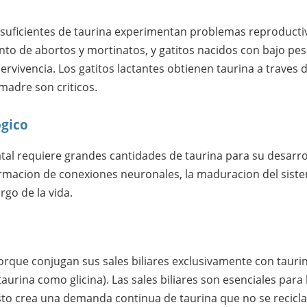
nsuficientes de taurina experimentan problemas reproductivo
nto de abortos y mortinatos, y gatitos nacidos con bajo pes
rvivencia. Los gatitos lactantes obtienen taurina a traves 
 madre son criticos.
ogico
atal requiere grandes cantidades de taurina para su desarro
rmacion de conexiones neuronales, la maduracion del siste
argo de la vida.
orque conjugan sus sales biliares exclusivamente con taurin
urina como glicina). Las sales biliares son esenciales para 
sto crea una demanda continua de taurina que no se recic