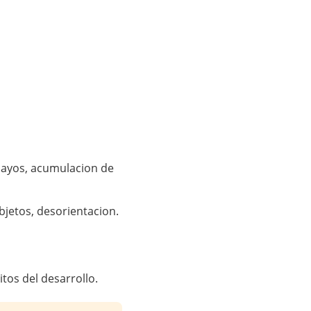
smayos, acumulacion de
jetos, desorientacion.
os del desarrollo.