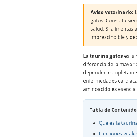
Aviso veterinario:
L
gatos. Consulta sie
salud. Si alimentas 
imprescindible y de
La
taurina gatos
es, si
diferencia de la mayori
dependen completamente
enfermedades cardiacas
aminoacido es esencial
Tabla de Contenido
Que es la taurin
Funciones vitale