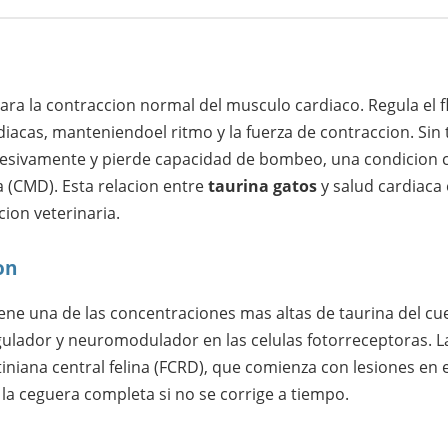
para la contraccion normal del musculo cardiaco. Regula el fl
diacas, manteniendoel ritmo y la fuerza de contraccion. Sin t
gresivamente y pierde capacidad de bombeo, una condicion
a (CMD). Esta relacion entre
taurina gatos
y salud cardiaca
icion veterinaria.
on
tiene una de las concentraciones mas altas de taurina del c
ulador y neuromodulador en las celulas fotorreceptoras. La
niana central felina (FCRD), que comienza con lesiones en el
 la ceguera completa si no se corrige a tiempo.