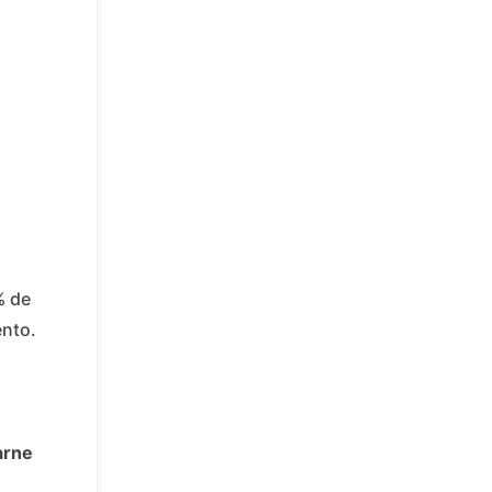
% de
ento.
arne