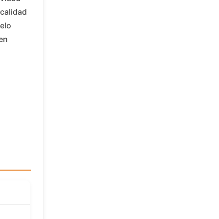
calidad
elo
 en