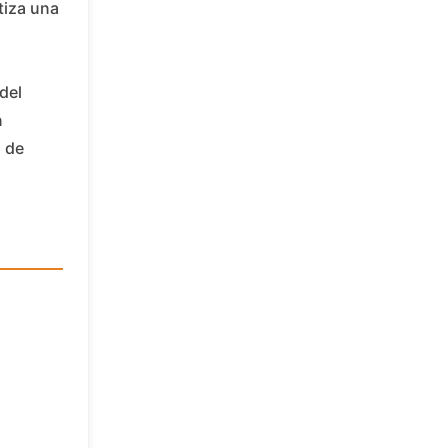
tiza una
del
n
n de