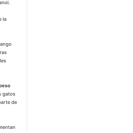
anol.
l
 la
 rango
tras
des
 peso
s gatos
parte de
omentan