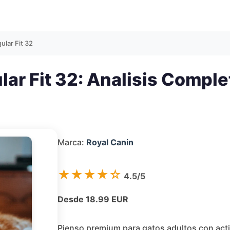
ular Fit 32
ar Fit 32: Analisis Comple
Marca:
Royal Canin
★★★★☆
4.5/5
Desde 18.99 EUR
Pienso premium para gatos adultos con act