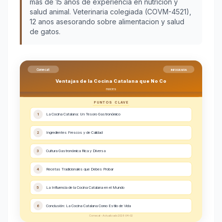
más de 15 años de experiencia en nutrición y
salud animal. Veterinaria colegiada (COVM-4521),
12 anos asesorando sobre alimentacion y salud
de gatos.
Comecat
INFOGRAFIA
Ventajas de la Cocina Catalana que No Co
noces
PUNTOS CLAVE
1
La Cocina Catalana: Un Tesoro Gastronómico
2
Ingredientes Frescos y de Calidad
3
Cultura Gastronómica Rica y Diversa
4
Recetas Tradicionales que Debes Probar
5
La Influencia de la Cocina Catalana en el Mundo
6
Conclusión: La Cocina Catalana Como Estilo de Vida
Comecat - Actualizado 2026-04-02