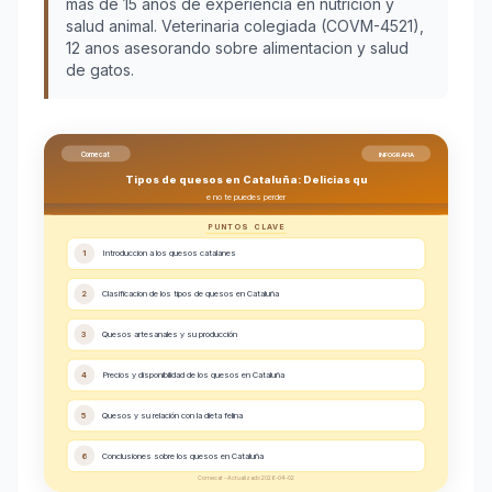
más de 15 años de experiencia en nutrición y
salud animal. Veterinaria colegiada (COVM-4521),
12 anos asesorando sobre alimentacion y salud
de gatos.
Comecat
INFOGRAFIA
Tipos de quesos en Cataluña: Delicias qu
e no te puedes perder
PUNTOS CLAVE
1
Introduccion a los quesos catalanes
2
Clasificacion de los tipos de quesos en Cataluña
3
Quesos artesanales y su producción
4
Precios y disponibilidad de los quesos en Cataluña
5
Quesos y su relación con la dieta felina
6
Conclusiones sobre los quesos en Cataluña
Comecat - Actualizado 2026-04-02