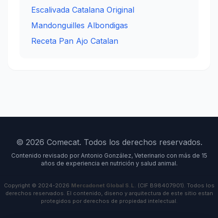
Escalivada Catalana Original
Mandonguilles Albondigas
Receta Pan Ajo Catalan
© 2026 Comecat. Todos los derechos reservados.
Contenido revisado por Antonio González, Veterinario con más de 15
años de experiencia en nutrición y salud animal.
Copyright © 2024-2026
Mercadonet Global S.L.
(CIF B98407901). Todos los
derechos reservados. El contenido, diseno y arquitectura de este sitio estan
protegidos por derechos de propiedad intelectual.