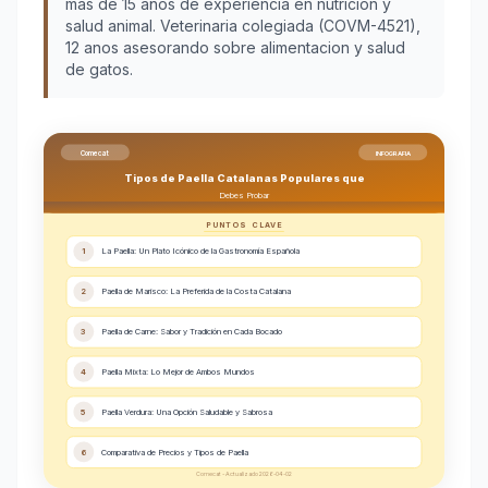
más de 15 años de experiencia en nutrición y
salud animal. Veterinaria colegiada (COVM-4521),
12 anos asesorando sobre alimentacion y salud
de gatos.
Comecat
INFOGRAFIA
Tipos de Paella Catalanas Populares que
Debes Probar
PUNTOS CLAVE
1
La Paella: Un Plato Icónico de la Gastronomía Española
2
Paella de Marisco: La Preferida de la Costa Catalana
3
Paella de Carne: Sabor y Tradición en Cada Bocado
4
Paella Mixta: Lo Mejor de Ambos Mundos
5
Paella Verdura: Una Opción Saludable y Sabrosa
6
Comparativa de Precios y Tipos de Paella
Comecat - Actualizado 2026-04-02