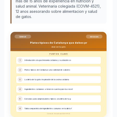
más de 15 años de experiencia en nutrición y
salud animal. Veterinaria colegiada (COVM-4521),
12 anos asesorando sobre alimentacion y salud
de gatos.
Comecat
INFOGRAFIA
Platos tipicos de Catalunya que debes pr
obar con tu gato
PUNTOS CLAVE
1
Introducción a la gastronomía catalana y su relación co
2
Platos típicos de Catalunya: una variedad de sabores
3
La dieta de tu gato: inspiración de la cocina catalana
4
Ingredientes catalanes a tener en cuenta para tus recet
5
Consejos para adaptar platos típicos a la dieta de tu g
6
Tabla comparativa de ingredientes comunes en la dieta f
Comecat - Actualizado 2026-04-02