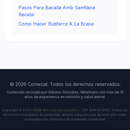
Pasos Para Bacalla Amb Samfaina
Receta
Como Hacer Butifarra A La Brasa
© 2026 Comecat. Todos los derechos reservados.
Contenido revisado por Antonio González, Veterinario con más de 15
años de experiencia en nutrición y salud animal.
Copyright © 2024-2026
Mercadonet Global S.L.
(CIF B98407901). Todos los
derechos reservados. El contenido, diseno y arquitectura de este sitio estan
protegidos por derechos de propiedad intelectual.