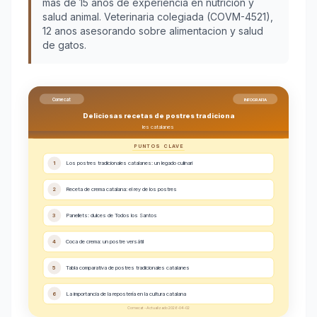
más de 15 años de experiencia en nutrición y
salud animal. Veterinaria colegiada (COVM-4521),
12 anos asesorando sobre alimentacion y salud
de gatos.
Comecat
INFOGRAFIA
Deliciosas recetas de postres tradiciona
les catalanes
PUNTOS CLAVE
1
Los postres tradicionales catalanes: un legado culinari
2
Receta de crema catalana: el rey de los postres
3
Panellets: dulces de Todos los Santos
4
Coca de crema: un postre versátil
5
Tabla comparativa de postres tradicionales catalanes
6
La importancia de la repostería en la cultura catalana
Comecat - Actualizado 2026-04-02