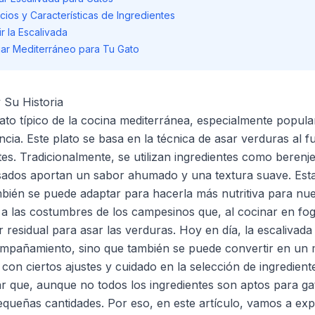
ios y Características de Ingredientes
r la Escalivada
jar Mediterráneo para Tu Gato
 Su Historia
lato típico de la cocina mediterránea, especialmente popu
ia. Este plato se basa en la técnica de asar verduras al fu
es. Tradicionalmente, se utilizan ingredientes como berenj
asados aportan un sabor ahumado y una textura suave. Esta
ambién se puede adaptar para hacerla más nutritiva para nue
a las costumbres de los campesinos que, al cocinar en fo
residual para asar las verduras. Hoy en día, la escalivada 
mpañamiento, sino que también se puede convertir en un m
a con ciertos ajustes y cuidado en la selección de ingredient
r que, aunque no todos los ingredientes son aptos para g
equeñas cantidades. Por eso, en este artículo, vamos a e