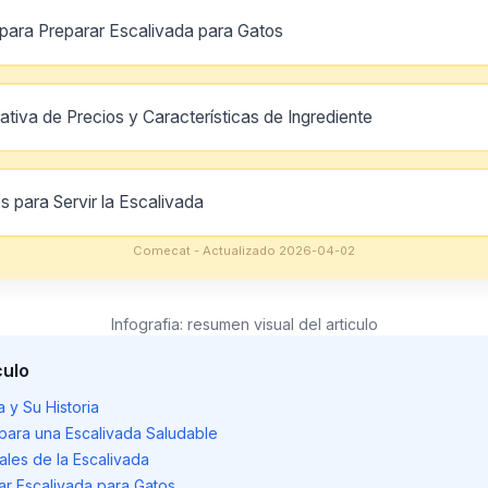
para Preparar Escalivada para Gatos
tiva de Precios y Características de Ingrediente
s para Servir la Escalivada
Comecat - Actualizado 2026-04-02
Infografia: resumen visual del articulo
culo
 y Su Historia
 para una Escalivada Saludable
ales de la Escalivada
ar Escalivada para Gatos