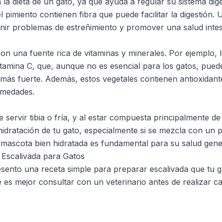
n la dieta de un gato, ya que ayuda a regular su sistema dig
 pimiento contienen fibra que puede facilitar la digestión. U
ir problemas de estreñimiento y promover una salud intest
on una fuente rica de vitaminas y minerales. Por ejemplo, 
itamina C, que, aunque no es esencial para los gatos, puede
más fuerte. Además, estos vegetales contienen antioxidan
rmedades.
 servir tibia o fría, y al estar compuesta principalmente d
 hidratación de tu gato, especialmente si se mezcla con un 
u mascota bien hidratada es fundamental para su salud gene
 Escalivada para Gatos
esento una receta simple para preparar escalivada que tu ga
es mejor consultar con un veterinario antes de realizar ca