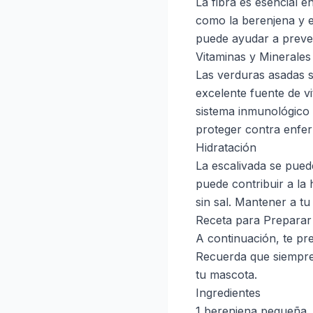
La fibra es esencial e
como la berenjena y el
puede ayudar a preven
Vitaminas y Minerales
Las verduras asadas s
excelente fuente de v
sistema inmunológico 
proteger contra enfe
Hidratación
La escalivada se puede
puede contribuir a la
sin sal. Mantener a t
Receta para Preparar
A continuación, te pr
Recuerda que siempre 
tu mascota.
Ingredientes
1 berenjena pequeña