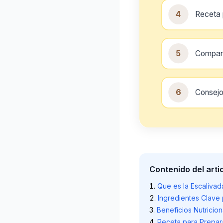
4
Receta 
5
Compara
6
Consejo
Contenido del arti
Que es la Escalivada
Ingredientes Clave
Beneficios Nutricion
Receta para Prepar