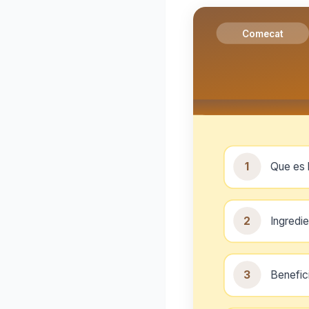
Comecat
1
Que es 
2
Ingredi
3
Benefic