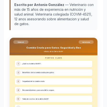
Escrito por Antonio González
— Veterinario con
más de 15 años de experiencia en nutrición y
salud animal. Veterinaria colegiada (COVM-4521),
12 anos asesorando sobre alimentacion y salud
de gatos.
Comecat
INFOGRAFIA
Comida Cruda para Gatos: Seguridad y Ben
eficios de la Dieta BARF
PUNTOS CLAVE
1
¿Qué es la dieta BARF?
2
Beneficios de la comida cruda para gatos
3
Seguridad de la comida cruda
4
Recomendaciones para una dieta segura
5
Tabla de costos de la dieta BARF