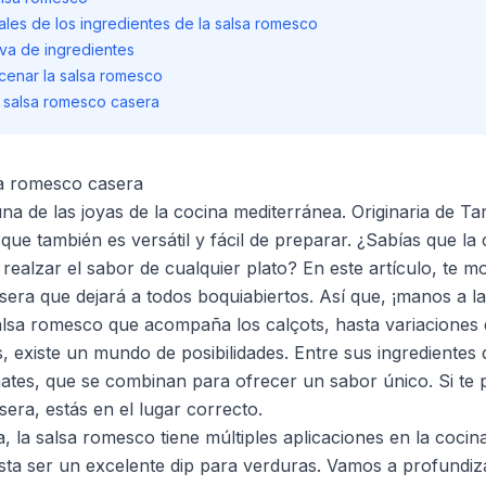
nales de los ingredientes de la salsa romesco
va de ingredientes
cenar la salsa romesco
a salsa romesco casera
sa romesco casera
na de las joyas de la cocina mediterránea. Originaria de Ta
o que también es versátil y fácil de preparar. ¿Sabías que l
 realzar el sabor de cualquier plato? En este artículo, te 
era que dejará a todos boquiabiertos. Así que, ¡manos a la
salsa romesco que acompaña los calçots, hasta variaciones
s, existe un mundo de posibilidades. Entre sus ingredientes 
omates, que se combinan para ofrecer un sabor único. Si t
era, estás en el lugar correcto.
sa, la salsa romesco tiene múltiples aplicaciones en la coc
asta ser un excelente dip para verduras. Vamos a profundiza