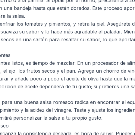
rno o a la parrilla. Si optas por el horno, precalienta a 2
n una bandeja hasta que estén dorados. Este proceso apor
a la salsa.
nfriar los tomates y pimientos, y retira la piel. Asegúrate 
 suaviza su sabor y lo hace más agradable al paladar. Mient
s secos en una sartén para resaltar su sabor, lo que aporta
entes
entes listos, es tiempo de mezclar. En un procesador de ali
, el ajo, los frutos secos y el pan. Agrega un chorro de vina
turar y añade poco a poco el aceite de oliva hasta que la 
orción de aceite dependerá de tu gusto; si prefieres una sa
 para una buena salsa romesco radica en encontrar el equil
 pimiento y la acidez del vinagre. Taste y ajusta los ingredi
mitirá personalizar la salsa a tu propio gusto.
esco
lcanza la consistencia deseada, es hora de servir. Puedes d