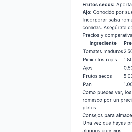
Frutos secos:
Aportan
Ajo:
Conocido por sus 
Incorporar salsa rome
comidas. Asegúrate de
Precios y comparativa
Ingrediente
Pre
Tomates maduros
2.5
Pimientos rojos
1.8
Ajos
0.5
Frutos secos
5.0
Pan
1.0
Como puedes ver, los 
romesco por un precio
platos.
Consejos para almace
Una vez que hayas pre
algunos consejos: