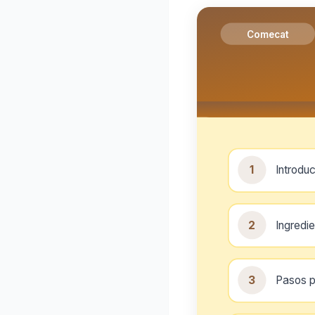
Comecat
1
Introdu
2
Ingredi
3
Pasos p