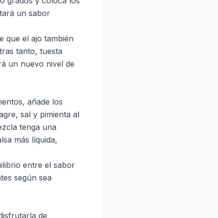
00 grados y coloca los
tará un sabor
de que el ajo también
ras tanto, tuesta
rá un nuevo nivel de
mentos, añade los
gre, sal y pimienta al
mezcla tenga una
lsa más líquida,
ibrio entre el sabor
entes según sea
isfrutarla de