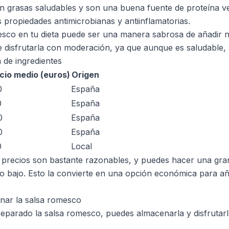
 grasas saludables y son una buena fuente de proteína ve
propiedades antimicrobianas y antiinflamatorias.
sco en tu dieta puede ser una manera sabrosa de añadir nu
 disfrutarla con moderación, ya que aunque es saludable, s
 de ingredientes
cio medio (euros)
Origen
0
España
0
España
0
España
0
España
0
Local
precios son bastante razonables, y puedes hacer una gran
 bajo. Esto la convierte en una opción económica para añ
nar la salsa romesco
parado la salsa romesco, puedes almacenarla y disfrutarl