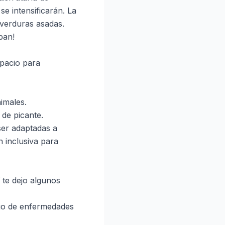
se intensificarán. La
 verduras asadas.
pan!
spacio para
nimales.
 de picante.
ser adaptadas a
n inclusiva para
 te dejo algunos
sgo de enfermedades