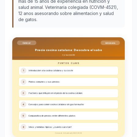
más de 15 años de experiencia en nutrición y
salud animal. Veterinaria colegiada (COVM-4521),
12 anos asesorando sobre alimentacion y salud
de gatos.
Comecat
INFOGRAFIA
Precio cocina catalana: Descubre el sabo
r y su coste
PUNTOS CLAVE
1
Introduccion a la cocina catalana y su coste
2
Platos comunes y sus precios
3
Factores que influyen en el precio de la cocina catalan
4
Consejos para comer cocina catalana sin gastar mucho
5
Comparativa de precios entre diferentes platos
6
Vinos y bebidas típicas: ¿cuánto cuestan?
Comecat - Actualizado 2026-04-02