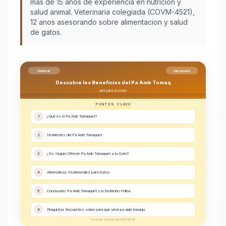
más de 15 años de experiencia en nutrición y
salud animal. Veterinaria colegiada (COVM-4521),
12 anos asesorando sobre alimentacion y salud
de gatos.
Comecat
INFOGRAFIA
Descubre los Beneficios del Pa Amb Tomaq
uet para tu Gato
PUNTOS CLAVE
1
¿Qué es el Pa Amb Tomaquet?
2
Nutrientes del Pa Amb Tomaquet
3
¿Es Seguro Ofrecer Pa Amb Tomaquet a tu Gato?
4
Alternativas Nutricionales para Gatos
5
Conclusión: Pa Amb Tomaquet y la Nutrición Felina
6
Preguntas frecuentes sobre para que sirve pa amb tomaqu
Comecat - Actualizado 2026-04-02