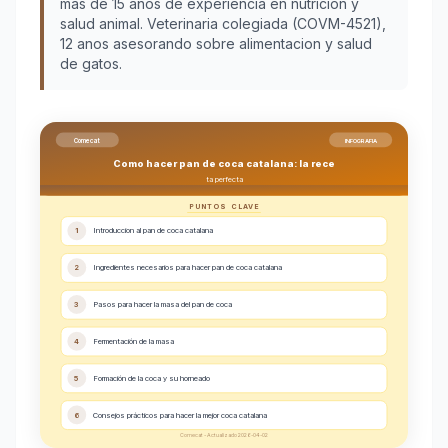
más de 15 años de experiencia en nutrición y
salud animal. Veterinaria colegiada (COVM-4521),
12 anos asesorando sobre alimentacion y salud
de gatos.
Comecat
INFOGRAFIA
Como hacer pan de coca catalana: la rece
ta perfecta
PUNTOS CLAVE
1
Introduccion al pan de coca catalana
2
Ingredientes necesarios para hacer pan de coca catalana
3
Pasos para hacer la masa del pan de coca
4
Fermentación de la masa
5
Formación de la coca y su horneado
6
Consejos prácticos para hacer la mejor coca catalana
Comecat - Actualizado 2026-04-02