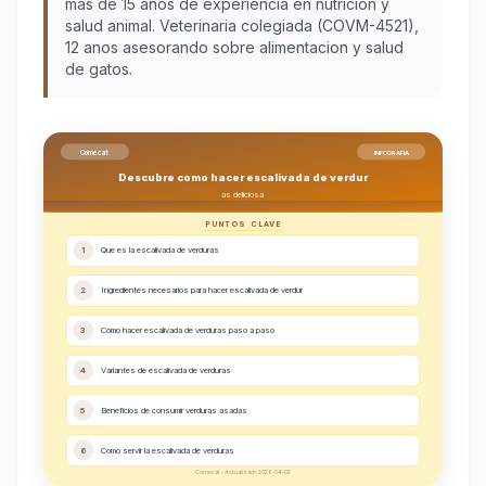
más de 15 años de experiencia en nutrición y
salud animal. Veterinaria colegiada (COVM-4521),
12 anos asesorando sobre alimentacion y salud
de gatos.
Comecat
INFOGRAFIA
Descubre como hacer escalivada de verdur
as deliciosa
PUNTOS CLAVE
1
Que es la escalivada de verduras
2
Ingredientes necesarios para hacer escalivada de verdur
3
Como hacer escalivada de verduras paso a paso
4
Variantes de escalivada de verduras
5
Beneficios de consumir verduras asadas
6
Como servir la escalivada de verduras
Comecat - Actualizado 2026-04-02