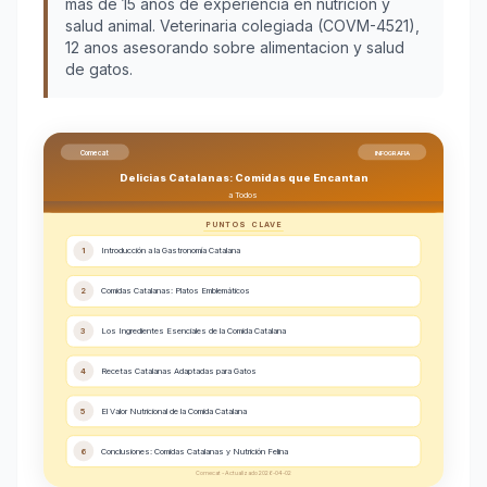
más de 15 años de experiencia en nutrición y
salud animal. Veterinaria colegiada (COVM-4521),
12 anos asesorando sobre alimentacion y salud
de gatos.
Comecat
INFOGRAFIA
Delicias Catalanas: Comidas que Encantan
a Todos
PUNTOS CLAVE
1
Introducción a la Gastronomía Catalana
2
Comidas Catalanas: Platos Emblemáticos
3
Los Ingredientes Esenciales de la Comida Catalana
4
Recetas Catalanas Adaptadas para Gatos
5
El Valor Nutricional de la Comida Catalana
6
Conclusiones: Comidas Catalanas y Nutrición Felina
Comecat - Actualizado 2026-04-02