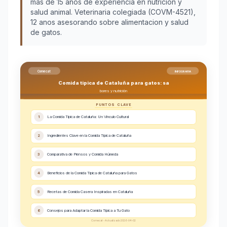
más de 15 años de experiencia en nutrición y
salud animal. Veterinaria colegiada (COVM-4521),
12 anos asesorando sobre alimentacion y salud
de gatos.
Comecat
INFOGRAFIA
Comida tipica de Cataluña para gatos: sa
bores y nutrición
PUNTOS CLAVE
1
La Comida Tipica de Cataluña: Un Vínculo Cultural
2
Ingredientes Clave en la Comida Tipica de Cataluña
3
Comparativa de Piensos y Comida Húmeda
4
Beneficios de la Comida Tipica de Cataluña para Gatos
5
Recetas de Comida Casera Inspiradas en Cataluña
6
Consejos para Adaptar la Comida Tipica a Tu Gato
Comecat - Actualizado 2026-04-02