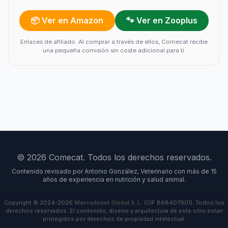
📦 Ver en Amazon
🐾 Ver en Zooplus
Enlaces de afiliado. Al comprar a través de ellos, Comecat recibe
una pequeña comisión sin coste adicional para ti.
© 2026 Comecat. Todos los derechos reservados.
Contenido revisado por Antonio González, Veterinario con más de 15
años de experiencia en nutrición y salud animal.
Copyright © 2024-2026
Mercadonet Global S.L.
(CIF B98407901). Todos los
derechos reservados. El contenido, diseno y arquitectura de este sitio estan
protegidos por derechos de propiedad intelectual.