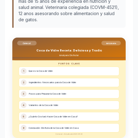
más de 15 años de experiencia en nutrición y
salud animal. Veterinaria colegiada (COVM-4521),
12 anos asesorando sobre alimentacion y salud
de gatos.
Comecat
INFOGRAFIA
Coca de Vidre Receta: Deliciosa y Tradic
ional para Disfrutar
PUNTOS CLAVE
1
Que es la Coca de Vidre
2
Ingredientes Necesarios para la Coca de Vidre
3
Pasos para Preparar la Coca de Vidre
4
Variantes de la Coca de Vidre
5
¿Cuánto Costará Hacer Coca de Vidre en Casa?
6
Conclusión: Disfruta de la Coca de Vidre en Casa
Comecat - Actualizado 2026-04-02