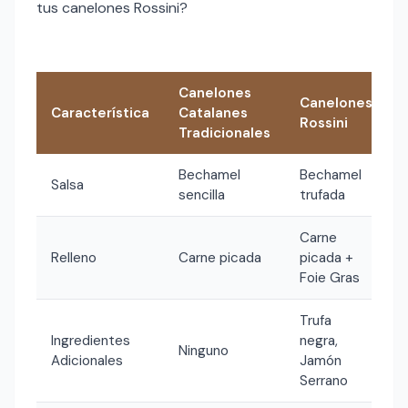
tus canelones Rossini?
Canelones
Canelones
Característica
Catalanes
Rossini
Tradicionales
Bechamel
Bechamel
Salsa
sencilla
trufada
Carne
Relleno
Carne picada
picada +
Foie Gras
Trufa
Ingredientes
negra,
Ninguno
Adicionales
Jamón
Serrano