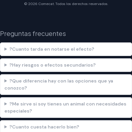
© 2026 Comecat. Todos los derechos reservados.
Preguntas frecuentes
?Cuanto tarda en notarse el efecto?
?Hay riesgos o efectos secundarios?
?Que diferencia hay con las opciones que ya
conozco?
?Me sirve si soy tienes un animal con necesidades
especiales?
?Cuanto cuesta hacerlo bien?