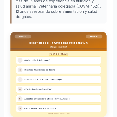
más de 15 años de experiencia en nutrición y
salud animal. Veterinaria colegiada (COVM-4521),
12 anos asesorando sobre alimentacion y salud
de gatos.
Comecat
INFOGRAFIA
Beneficios del Pa Amb Tomaquet para tu G
ato: ¡Descúbrelos!
PUNTOS CLAVE
1
¿Qué es el Pa Amb Tomaquet?
2
Beneficios Nutricionales del Tomate
3
Alternativas Saludables al Pa Amb Tomaquet
4
¿Pueden los Gatos Comer Pan?
5
Aspectos a Considerar al Ofrecer Nuevos Alimentos
6
Comparativa de Alimentos para Gatos
Comecat - Actualizado 2026-04-02