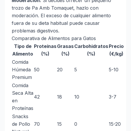
Moderación:
Si decides ofrecer un pequeño
trozo de Pa Amb Tomaquet, hazlo con
moderación. El exceso de cualquier alimento
fuera de su dieta habitual puede causar
problemas digestivos.
Comparativa de Alimentos para Gatos
Tipo de
Proteínas
Grasas
Carbohidratos
Precio
Alimento
(%)
(%)
(%)
(€/kg)
Comida
Húmeda
50
20
5
5-10
Premium
Comida
Seca Alta
42
18
10
3-7
en
Proteínas
Snacks
de Pollo
70
15
0
15-20