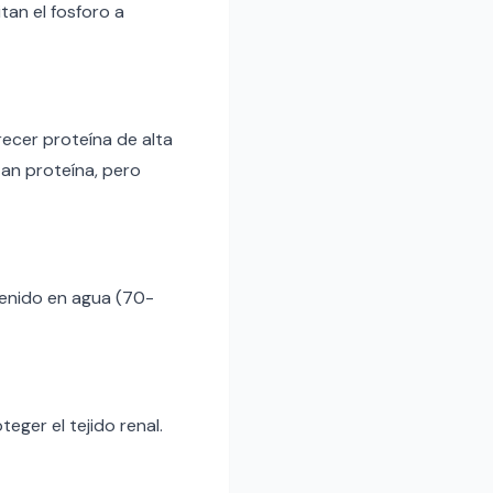
tan el fosforo a
recer proteína de alta
tan proteína, pero
enido en agua (70-
ger el tejido renal.