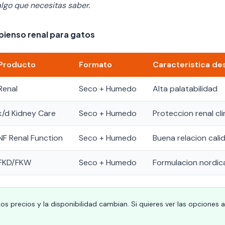
algo que necesitas saber.
pienso renal para gatos
Producto
Formato
Caracteristica de
Renal
Seco + Humedo
Alta palatabilidad
k/d Kidney Care
Seco + Humedo
Proteccion renal c
NF Renal Function
Seco + Humedo
Buena relacion cali
FKD/FKW
Seco + Humedo
Formulacion nordic
os precios y la disponibilidad cambian. Si quieres ver las opciones 