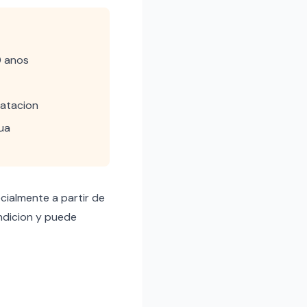
0 anos
ratacion
ua
cialmente a partir de
ndicion y puede