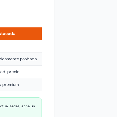
stacada
linicamente probada
dad-precio
a premium
actualizadas, echa un