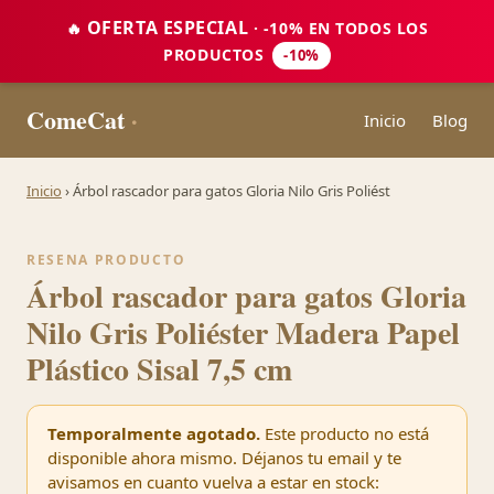
OFERTA ESPECIAL
🔥
· -10% EN TODOS LOS
PRODUCTOS
-10%
ComeCat
·
Inicio
Blog
Inicio
›
Árbol rascador para gatos Gloria Nilo Gris Poliést
RESENA PRODUCTO
Árbol rascador para gatos Gloria
Nilo Gris Poliéster Madera Papel
Plástico Sisal 7,5 cm
Temporalmente agotado.
Este producto no está
disponible ahora mismo. Déjanos tu email y te
avisamos en cuanto vuelva a estar en stock: