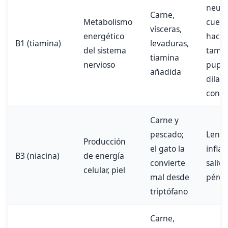
neuro
Carne,
Metabolismo
cuell
vísceras,
energético
hacia
B1 (tiamina)
levaduras,
del sistema
tamba
tiamina
nervioso
pupil
añadida
dilat
convu
Carne y
pescado;
Leng
Producción
el gato la
infla
B3 (niacina)
de energía
convierte
saliva
celular, piel
mal desde
pérdi
triptófano
Carne,