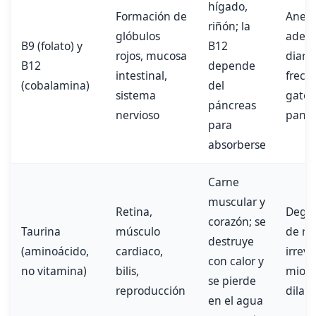
hígado,
Formación de
Anem
riñón; la
glóbulos
adelg
B9 (folato) y
B12
rojos, mucosa
diarr
B12
depende
intestinal,
frecu
(cobalamina)
del
sistema
gatos
páncreas
nervioso
pancr
para
absorberse
Carne
muscular y
Retina,
Dege
corazón; se
Taurina
músculo
de re
destruye
(aminoácido,
cardiaco,
irreve
con calor y
no vitamina)
bilis,
mioca
se pierde
reproducción
dilat
en el agua