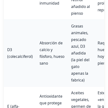
inmunidad
prob
añadido al
repro
pienso
Grasas
animales,
pescado
Absorción de
Raqui
azul, D3
D3
calcio y
huesos
añadida
(colecalciferol)
fósforo, hueso
hoy r
(la piel del
sano
piens
gato
apenas la
fabrica)
Aceites
Esteat
Antioxidante
vegetales,
«enf
que protege
E (alfa-
germen de
la gr