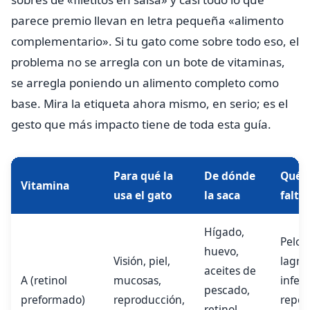
parece premio llevan en letra pequeña «alimento
complementario». Si tu gato come sobre todo eso, el
problema no se arregla con un bote de vitaminas,
se arregla poniendo un alimento completo como
base. Mira la etiqueta ahora mismo, en serio; es el
gesto que más impacto tiene de toda esta guía.
Para qué la
De dónde
Qué p
Vitamina
usa el gato
la saca
falta
Hígado,
Pelo 
huevo,
Visión, piel,
lagri
aceites de
A (retinol
mucosas,
infec
pescado,
preformado)
reproducción,
repet
retinol