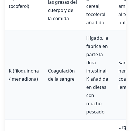
las grasas del
tocoferol)
cereal,
amaril
cuerpo y de
tocoferol
al toc
la comida
añadido
bulto
Hígado, la
fabrica en
parte la
flora
Sangr
K (filoquinona
Coagulación
intestinal,
hema
/ menadiona)
de la sangre
K añadida
coagu
en dietas
lenta
con
mucho
pescado
Urgen