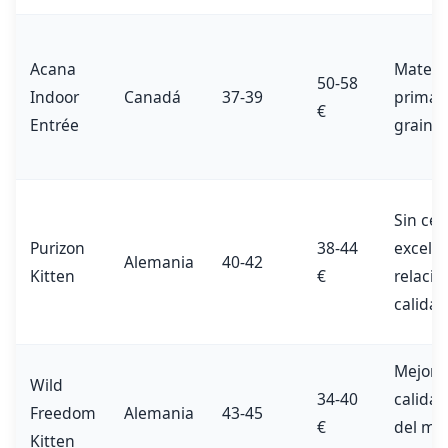
Acana
Materi
50-58
Indoor
Canadá
37-39
primas 
€
Entrée
grain-f
Sin cer
Purizon
38-44
excele
Alemania
40-42
Kitten
€
relació
calidad
Mejor r
Wild
34-40
calidad
Freedom
Alemania
43-45
€
del me
Kitten