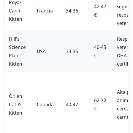
Royal
42-47
segmen
Canin
Francia
34-36
€
respal
Kitten
veterin
Hill's
Respal
Science
40-45
veterin
USA
33-35
Plan
€
DHA
Kitten
certifi
Alta pr
Orijen
62-72
animal,
Cat &
Canadá
40-42
€
cereal,
Kitten
carne