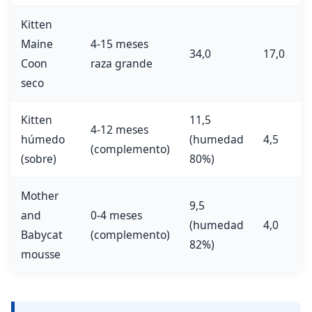
Kitten
Maine
4-15 meses
34,0
17,0
Coon
raza grande
seco
Kitten
11,5
4-12 meses
húmedo
(humedad
4,5
(complemento)
(sobre)
80%)
Mother
9,5
and
0-4 meses
(humedad
4,0
Babycat
(complemento)
82%)
mousse