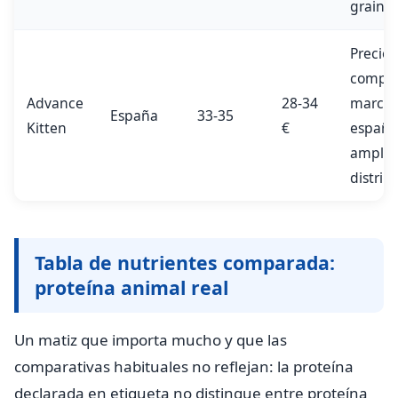
grain-f
Precio
competi
Advance
28-34
marca
España
33-35
Kitten
€
españo
amplia
distrib
Tabla de nutrientes comparada:
proteína animal real
Un matiz que importa mucho y que las
comparativas habituales no reflejan: la proteína
declarada en etiqueta no distingue entre proteína