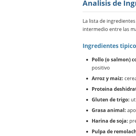
Analisis de In
La lista de ingrediente
intermedio entre las 
Ingredientes tipic
Pollo (o salmon) 
positivo
Arroz y maiz:
cerea
Proteina deshidra
Gluten de trigo:
ut
Grasa animal:
apor
Harina de soja:
pre
Pulpa de remolac