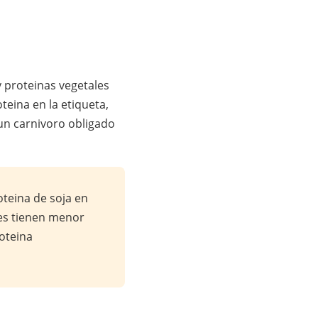
y proteinas vegetales
teina en la etiqueta,
a un carnivoro obligado
teina de soja en
les tienen menor
oteina