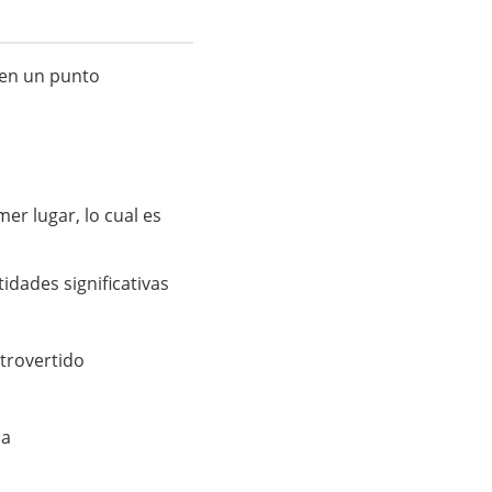
 en un punto
er lugar, lo cual es
idades significativas
ntrovertido
ca