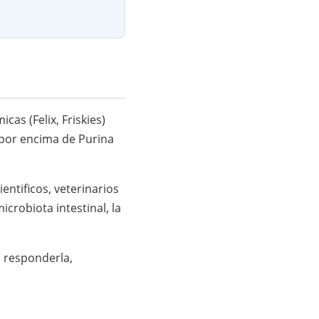
as (Felix, Friskies)
 por encima de Purina
ntificos, veterinarios
icrobiota intestinal, la
a responderla,