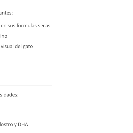
antes:
s en sus formulas secas
tino
visual del gato
sidades:
alostro y DHA